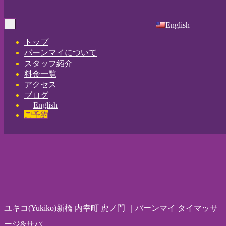
Home
-
ユキコ…
English
Toggle
navigation
トップ
バーンマイについて
スタッフ紹介
料金一覧
アクセス
ブログ
English
ご予約
ユキコ(Yukiko)新橋 内幸町 虎ノ門 ｜バーンマイ タイマッサ
ージ&サパ