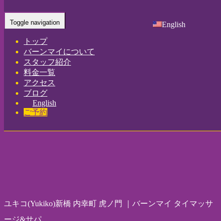
Home
-
ユキコ…
Toggle navigation
English
トップ
バーンマイについて
スタッフ紹介
料金一覧
アクセス
ブログ
English
ご予約
ユキコ(Yukiko)新橋 内幸町 虎ノ門 ｜バーンマイ タイマッサ
ージ&サパ