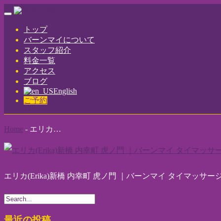
Toggle
navigation
トップ
バーンマイについて
スタッフ紹介
料金一覧
アクセス
ブログ
English
ご予約
Home
-
エリカ…
エリカ(Erika)新橋 内幸町 虎ノ門 ｜バーンマイ タイマッサー
最近の投稿