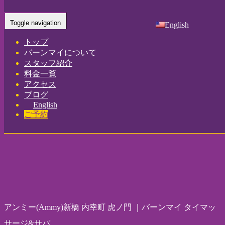
Home
-
アンミ…
Toggle navigation
English
トップ
バーンマイについて
スタッフ紹介
料金一覧
アクセス
ブログ
English
ご予約
アンミー(Ammy)新橋 内幸町 虎ノ門 ｜バーンマイ タイマッ
サージ&サパ