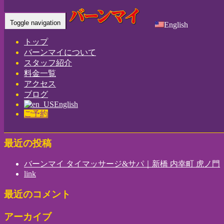
Home
-
アリス…
Toggle navigation
English
トップ
バーンマイについて
スタッフ紹介
料金一覧
アリス(Alice)新橋 内幸町 虎ノ門 ｜バーンマイ タイマッサー
アクセス
ブログ
ジ&サパ
English
ご予約
最近の投稿
バーンマイ タイマッサージ&サパ｜新橋 内幸町 虎ノ門
link
最近のコメント
アーカイブ