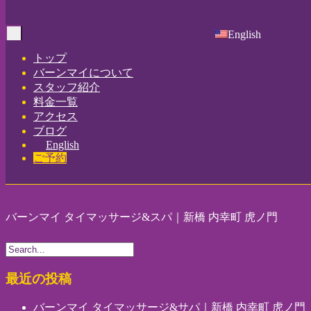
Home
-
バーン…
English
Toggle
navigation
トップ
バーンマイについて
スタッフ紹介
料金一覧
アクセス
ブログ
English
ご予約
バーンマイ タイマッサージ&スパ｜新橋 内幸町 虎ノ門
最近の投稿
バーンマイ タイマッサージ&サパ｜新橋 内幸町 虎ノ門