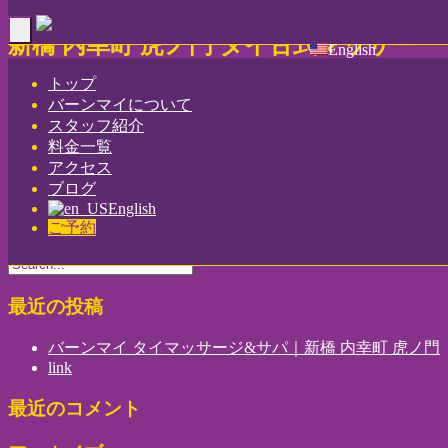
Toggle
新橋 内幸町 虎ノ門 タイ古式マッサー
English
navigation
ジ｜バーンマイ
トップ
バーンマイについて
Home
-
-
新橋 …
スタッフ紹介
料金一覧
アクセス
ブログ
English
新橋 内幸町 虎ノ門 タイ古式マッサージ｜バーンマイ
ご予約
最近の投稿
バーンマイ タイマッサージ&サパ｜新橋 内幸町 虎ノ門
link
最近のコメント