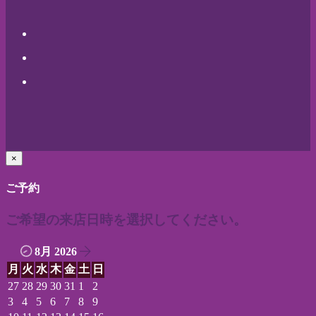
×
ご予約
ご希望の来店日時を選択してください。
8月 2026
月
火
水
木
金
土
日
27
28
29
30
31
1
2
3
4
5
6
7
8
9