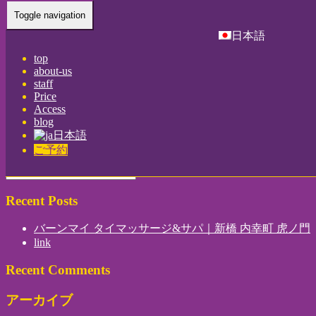
Toggle navigation
Home
-
メイ(…
日本語
top
about-us
staff
Price
Access
メイ(May)新橋 内幸町 虎ノ門 ｜バーンマイ タイマッサージ
blog
日本語
&サパ
ご予約
Recent Posts
バーンマイ タイマッサージ&サパ｜新橋 内幸町 虎ノ門
link
Recent Comments
アーカイブ