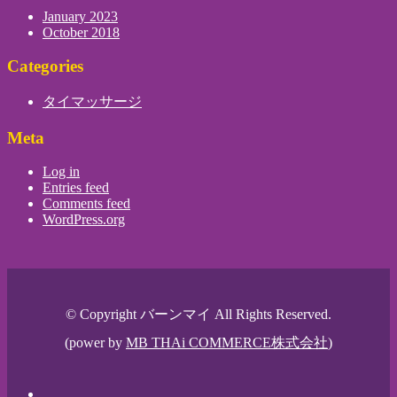
January 2023
October 2018
Categories
タイマッサージ
Meta
Log in
Entries feed
Comments feed
WordPress.org
© Copyright バーンマイ All Rights Reserved.
(power by
MB THAi COMMERCE株式会社
)