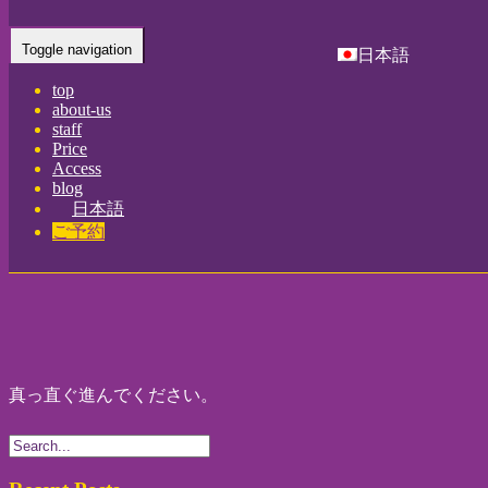
Home
-
真っ直…
Toggle navigation
日本語
top
about-us
staff
Price
Access
blog
日本語
ご予約
真っ直ぐ進んでください。