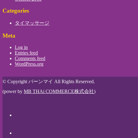
Categories
タイマッサージ
Meta
Log in
Entries feed
Comments feed
WordPress.org
© Copyright バーンマイ All Rights Reserved.
(power by
MB THAi COMMERCE株式会社
)