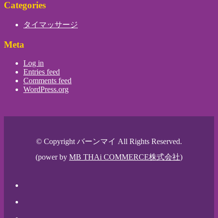
Categories
タイマッサージ
Meta
Log in
Entries feed
Comments feed
WordPress.org
© Copyright バーンマイ All Rights Reserved.
(power by
MB THAi COMMERCE株式会社
)