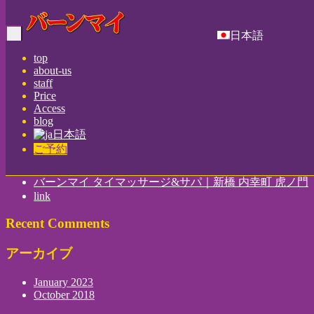
Home
-
都営地…
日本語
Toggle
navigation
top
about-us
staff
都営地下鉄 三田線 内幸町駅のA3出口から
Price
Access
blog
日本語
ご予約
Recent Posts
バーンマイ タイマッサージ&サパ｜新橋 内幸町 虎ノ門
link
Recent Comments
アーカイブ
January 2023
October 2018